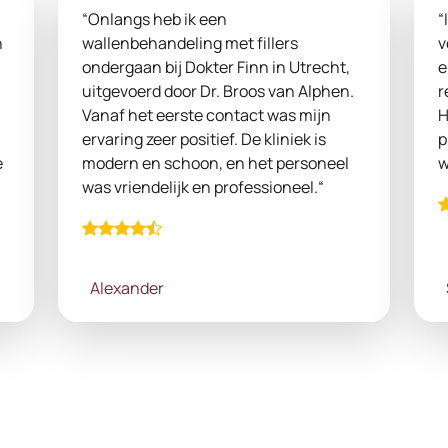
“Onlangs heb ik een
“
n
wallenbehandeling met fillers
v
ondergaan bij Dokter Finn in Utrecht,
e
uitgevoerd door Dr. Broos van Alphen.
r
Vanaf het eerste contact was mijn
H
ervaring zeer positief. De kliniek is
p
e
modern en schoon, en het personeel
w
was vriendelijk en professioneel.“
Alexander