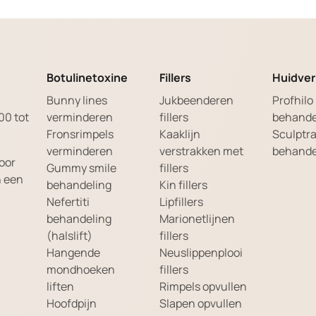
Botulinetoxine
Fillers
Huidver
Bunny lines
Jukbeenderen
Profhilo
00 tot
verminderen
fillers
behande
Fronsrimpels
Kaaklijn
Sculptr
verminderen
verstrakken met
behande
oor
Gummy smile
fillers
n een
behandeling
Kin fillers
Nefertiti
Lipfillers
behandeling
Marionetlijnen
(halslift)
fillers
Hangende
Neuslippenplooi
mondhoeken
fillers
liften
Rimpels opvullen
Hoofdpijn
Slapen opvullen