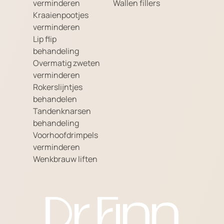
verminderen
Wallen fillers
Kraaienpootjes
verminderen
Lip flip
behandeling
Overmatig zweten
verminderen
Rokerslijntjes
behandelen
Tandenknarsen
behandeling
Voorhoofdrimpels
verminderen
Wenkbrauw liften