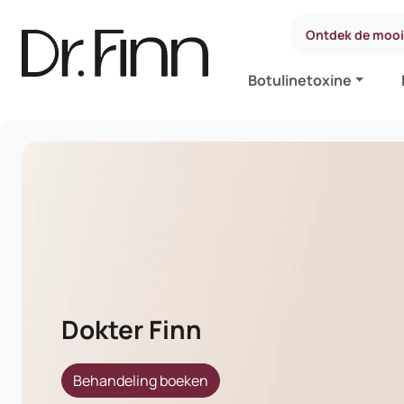
Ontdek de moois
Botulinetoxine
Dokter Finn
Behandeling boeken