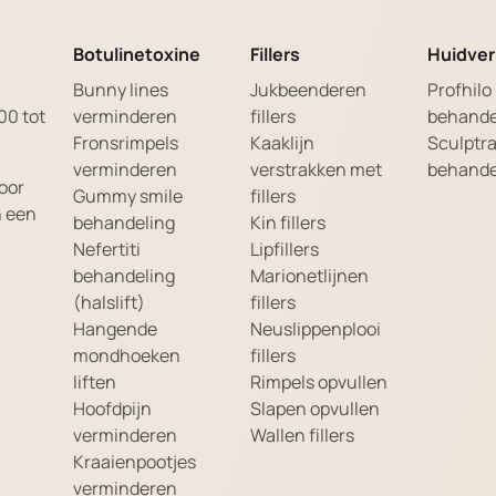
Botulinetoxine
Fillers
Huidver
Bunny lines
Jukbeenderen
Profhilo
00 tot
verminderen
fillers
behande
Fronsrimpels
Kaaklijn
Sculptr
verminderen
verstrakken met
behande
oor
Gummy smile
fillers
n een
behandeling
Kin fillers
Nefertiti
Lipfillers
behandeling
Marionetlijnen
(halslift)
fillers
Hangende
Neuslippenplooi
mondhoeken
fillers
liften
Rimpels opvullen
Hoofdpijn
Slapen opvullen
verminderen
Wallen fillers
Kraaienpootjes
verminderen