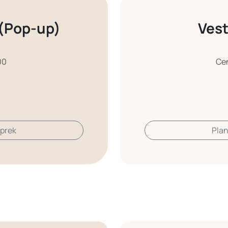
 (Pop-up)
Vest
00
Ce
sprek
Plan