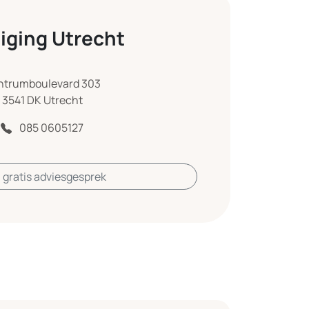
iging Utrecht
ntrumboulevard 303
3541 DK Utrecht
085 0605127
 gratis adviesgesprek