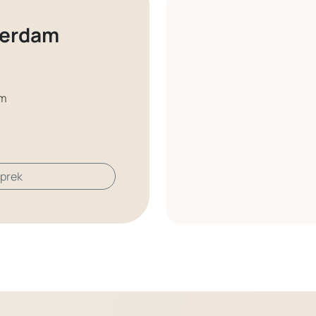
terdam
am
sprek