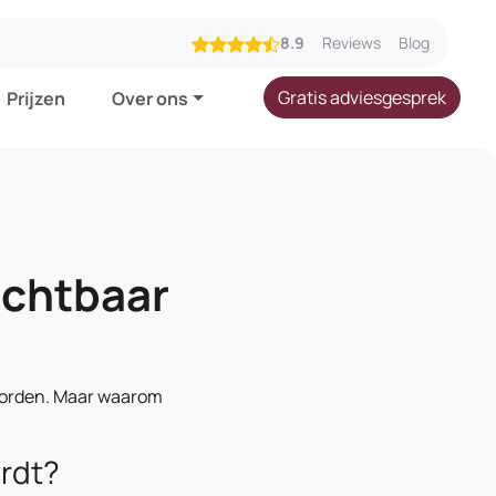
8.9
Reviews
Blog
Gratis adviesgesprek
Prijzen
Over ons
ichtbaar
 worden. Maar waarom
rdt?