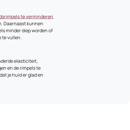
dsrimpels te verminderen
.
en. Daarnaast kunnen
els minder diep worden of
 te vullen.
erde elasticiteit,
gen en de rimpels te
at je huid er glad en