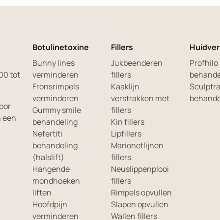
Botulinetoxine
Fillers
Huidver
Bunny lines
Jukbeenderen
Profhilo
00 tot
verminderen
fillers
behande
Fronsrimpels
Kaaklijn
Sculptr
verminderen
verstrakken met
behande
oor
Gummy smile
fillers
n een
behandeling
Kin fillers
Nefertiti
Lipfillers
behandeling
Marionetlijnen
(halslift)
fillers
Hangende
Neuslippenplooi
mondhoeken
fillers
liften
Rimpels opvullen
Hoofdpijn
Slapen opvullen
verminderen
Wallen fillers