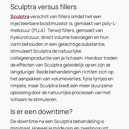
Sculptra versus fillers
Sculptra
verschilt van fillers omdat het een
injecteerbare biostimulator is, gemaakt van poly-L-
melkzuur (PLLA). Terwijl fillers, gemaakt van
hyaluronzuur, direct volume toevoegen en hun
vorm behouden in een gelachtige substantie,
stimuleert Sculptra de natuurlijke
collageenproductie van je lichaam. Hierdoor treden
de effecten van Sculptra geleidelijk op en zijn ze
langduriger. Beide behandelingen richten zich op
het aanpakken van volumeverlies, fijne lijntjes en
rimpels, maar Sculptra biedt een meer duurzame
oplossing door de natuurlijke processen van het
lichaam te stimuleren.
Is er een downtime?
De downtime na een Sculptra behandeling is
minimaal. Hoewel je milde pijn en zwelling kunt